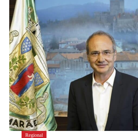
A
UMINHO
EM
2020
Regional