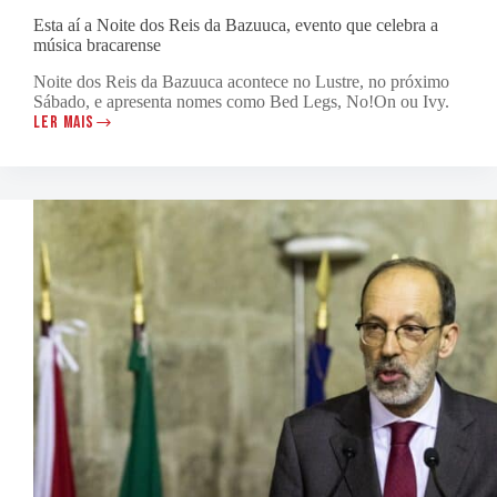
Esta aí a Noite dos Reis da Bazuuca, evento que celebra a
música bracarense
Noite dos Reis da Bazuuca acontece no Lustre, no próximo
Sábado, e apresenta nomes como Bed Legs, No!On ou Ivy.
LER MAIS
ESTA
AÍ
A
NOITE
DOS
REIS
DA
BAZUUCA,
EVENTO
QUE
CELEBRA
A
MÚSICA
BRACARENSE