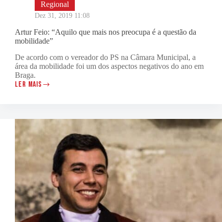
Regional
Dez 31, 2019 11:08
Artur Feio: “Aquilo que mais nos preocupa é a questão da
mobilidade”
De acordo com o vereador do PS na Câmara Municipal, a
área da mobilidade foi um dos aspectos negativos do ano em
Braga.
LER MAIS
ARTUR
FEIO:
“AQUILO
QUE
MAIS
NOS
PREOCUPA
É
A
QUESTÃO
DA
MOBILIDADE”