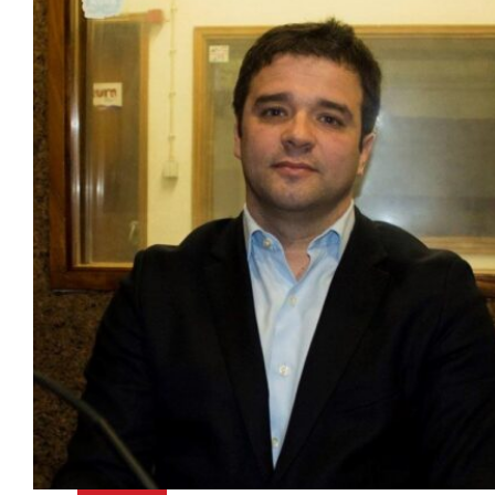
CM
BRAGA
É
O
MOMENTO
DO
ANO
PARA
CARLOS
ALMEIDA