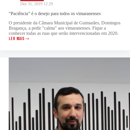
Dez 31, 2019 12:29
“Paciência” é o desejo para todos os vimaranenses
O presidente da Câmara Municipal de Guimarães, Domingos
Bragança, a pedir "calma" aos vimaranenses. Fique a
conhecer todas as ruas que serão intervencionadas em 2020.
LER MAIS
“PACIÊNCIA”
É
O
DESEJO
PARA
TODOS
OS
VIMARANENSES