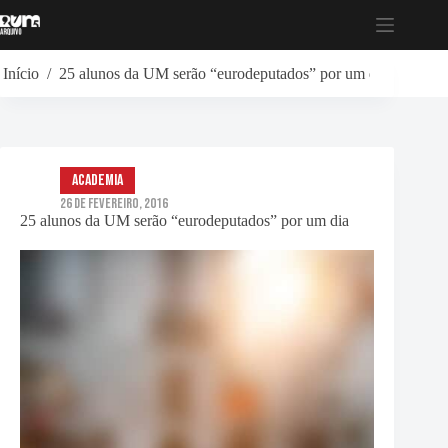
Pular
para
o
conteúdo
Início
/
25 alunos da UM serão “eurodeputados” por um dia
Academia
26 de Fevereiro, 2016
25 alunos da UM serão “eurodeputados” por um dia