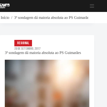
Pular
para
o
conteúdo
Início
/
3ª sondagem dá maioria absoluta ao PS Guimarães
Regional
20 de Setembro, 2017
3ª sondagem dá maioria absoluta ao PS Guimarães