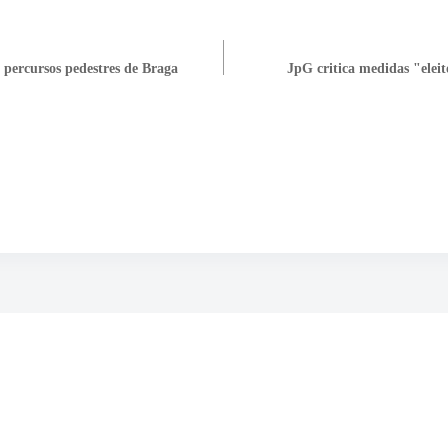
 percursos pedestres de Braga
JpG critica medidas "eleit