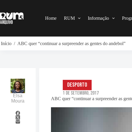
Pular
para
o
conteúdo
Home
RUM
Informação
Prog
Início
/
ABC quer “continuar a surpreender as gentes do andebol”
Desporto
1 de Setembro, 2017
Elsa
ABC quer “continuar a surpreender as gent
Moura