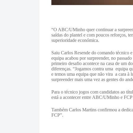
“O ABC/UMinho quer continuar a surpreende
saídas do plantel e com poucos reforços, te
superioridade económica.
Saiu Carlos Resende do comando técnico e p
equipa acabou por surpreender, no passado
primeiro desafio acontece na casa de um dos
diferenças. “Jogamos contra uma equipa qu
e temos uma equipa que não vira a cara à lu
surpreender mais uma vez as gentes do ande
Para o técnico jogos com candidatos ao títu
está a acontecer entre ABC/UMinho e FCP
Também Carlos Martins confirmou a dedicaç
FCP”.