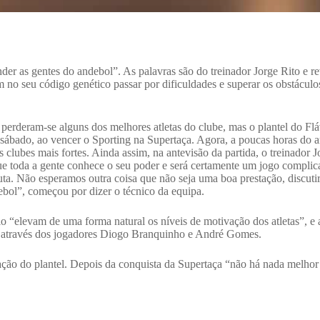
r as gentes do andebol”. As palavras são do treinador Jorge Rito e 
m no seu código genético passar por dificuldades e superar os obstácul
erderam-se alguns dos melhores atletas do clube, mas o plantel do Flá
 sábado, ao vencer o Sporting na Supertaça. Agora, a poucas horas do 
 clubes mais fortes. Ainda assim, na antevisão da partida, o treinador 
e toda a gente conhece o seu poder e será certamente um jogo complic
ta. Não esperamos outra coisa que não seja uma boa prestação, discutir 
bol”, começou por dizer o técnico da equipa.
lo “elevam de uma forma natural os níveis de motivação dos atletas”, e
 através dos jogadores Diogo Branquinho e André Gomes.
ão do plantel. Depois da conquista da Supertaça “não há nada melhor