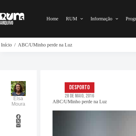
Pular
para
o
conteúdo
Home
RUM
Informação
Prog
Início
/
ABC/UMinho perde na Luz
Desporto
28 de Maio, 2016
Elsa
ABC/UMinho perde na Luz
Moura