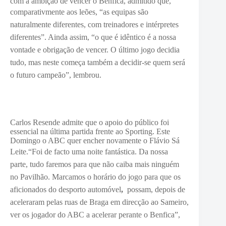
com a ambição de vencer o Benfica, admitido que,
comparativmente aos leões, “
as equipas são
naturalmente diferentes, com treinadores e intérpretes
diferentes”. Ainda assim, “o que é idêntico é a nossa
vontade e obrigação de vencer. O último jogo decidia
tudo, mas neste começa também a decidir-se quem será
o futuro campeão”, lembrou.
Carlos Resende admite que o apoio do público foi
essencial na última partida frente ao Sporting. Este
Domingo o ABC quer encher novamente o Flávio Sá
Leite.
“Foi
de facto uma noite fantástica. Da nossa
parte,
tudo faremos para que não caiba mais ninguém
no Pavilhão. M
arcamos o horário do jogo para que
os
aficionados do desporto automóvel
,
possam, depois de
aceleraram pelas ruas de Braga em direcção ao Sameiro,
ver os jogador do ABC a acelerar perante o Benfica”,