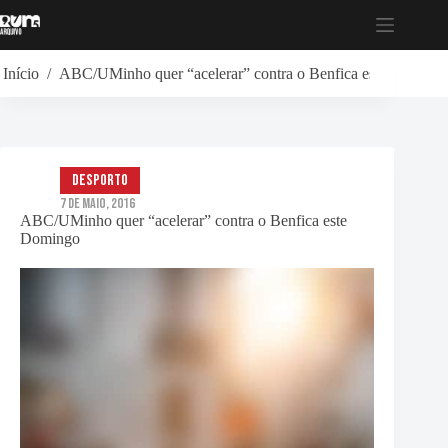
Pular
para
o
conteúdo
Início
/
ABC/UMinho quer “acelerar” contra o Benfica este Doming
Desporto
7 de Maio, 2016
ABC/UMinho quer “acelerar” contra o Benfica este
Domingo