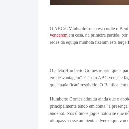
O ABC/UMinho defronta esta noite o Benfi
vencerem
em casa, na primeira partida, po
redes da equipa minhota fizeram esta terça-f
O atleta Humberto Gomes referiu que a parti
em desvantagem”. Caso o ABC vença e faça
que “n
ada ficará resolvido. O Benfica tem 
Humberto Gomes admitiu ainda que o apoio
principalmente tendo em conta “a presença 
andebol. Nos últimos jogos notou-se que nó
ultrapassar esse ambiente adverso que vamos