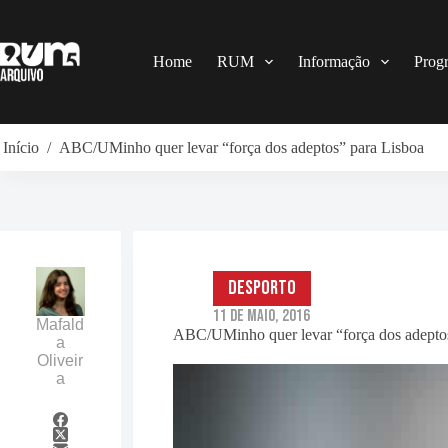
Pular
para
o
conteúdo
Home
RUM
Informação
Prog
Início
/
ABC/UMinho quer levar “força dos adeptos” para Lisboa
Desporto
11 de Maio, 2016
Mafald
ABC/UMinho quer levar “força dos adepto
a
Oliveir
a