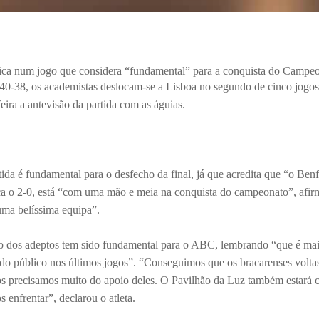
ca num jogo que considera “fundamental” para a conquista do Campe
r 40-38, os academistas deslocam-se a Lisboa no segundo de cinco jogo
eira a antevisão da partida com as águias.
da é fundamental para o desfecho da final, já que acredita que “o
Benfi
 o 2-0, está
“com uma mão e meia na conquista do campeonato”, afirmo
uma belíssima equipa”.
 dos adeptos tem sido fundamental para o ABC, lembrando “
que é mai
do público nos últimos jogos”. “Conseguimos que os bracarenses voltas
s precisamos muito do apoio deles. O Pavilhão da Luz também estará c
 enfrentar”, declarou o atleta.