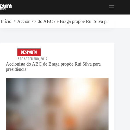
Pular
para
o
conteúdo
Início
/
Accionista do ABC de Braga propõe Rui Silva para presidênc
Desporto
5 de Setembro, 2017
Accionista do ABC de Braga propõe Rui Silva para
presidência