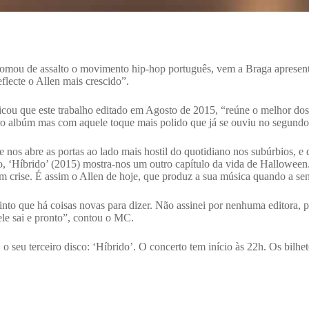
tomou de assalto o movimento hip-hop português, vem a Braga apresent
flecte o Allen mais crescido”.
 que este trabalho editado em Agosto de 2015, “reúne o melhor dos d
ro albúm mas com aquele toque mais polido que já se ouviu no segundo
 nos abre as portas ao lado mais hostil do quotidiano nos subúrbios, e
, ‘Híbrido’ (2015) mostra-nos um outro capítulo da vida de Halloween. P
 crise. É assim o Allen de hoje, que produz a sua música quando a se
to que há coisas novas para dizer. Não assinei por nenhuma editora, por
le sai e pronto”, contou o MC.
, o seu terceiro disco: ‘Híbrido’. O concerto tem início às 22h. Os bilh