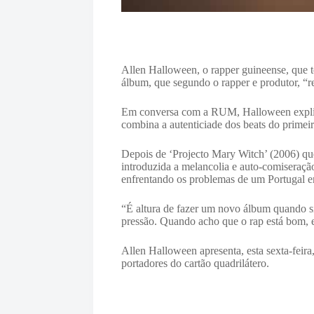
Allen Halloween, o rapper guineense, que 
álbum, que segundo o rapper e produtor, “re
Em conversa com a RUM, Halloween explicou
combina a autenticiade dos beats do primei
Depois de ‘Projecto Mary Witch’ (2006) que
introduzida a melancolia e auto-comiseração
enfrentando os problemas de um Portugal em
“É altura de fazer um novo álbum quando sin
pressão. Quando acho que o rap está bom, e
Allen Halloween apresenta, esta sexta-feira
portadores do cartão quadrilátero.