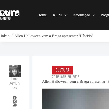
Pular
para
o
conteúdo
Home
RUM
Informação
Prog
Início
/
Allen Halloween vem a Braga apresentar ‘Híbrido’
Cultura
20 de Janeiro, 2016
Lara
Allen Halloween vem a Braga apresentar ‘
Antun
es