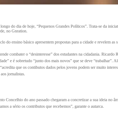
 longo do dia de hoje, “Pequenos Grandes Políticos”. Trata-se da inici
rde, no Gnration.
iclo do ensino básico apresentem propostas para a cidade e revelem as 
tende combater o “desinteresse” dos estudantes na cidadania. Ricardo R
edade” e é sobretudo “junto dos mais novos” que se deve “trabalhar”. 
 “acredita que os contibutos dados pelos jovens podem ser muito interess
aos jornalistas.
nto Concelhio do ano passado chegaram a concretizar a sua ideia no âmb
mos a sério os contributos que recebemos”, garante o autarca.