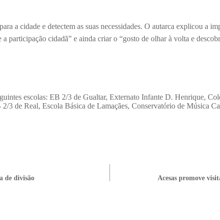
ara a cidade e detectem as suas necessidades. O autarca explicou a imp
a participação cidadã” e ainda criar o “gosto de olhar à volta e descob
eguintes escolas: EB 2/3 de Gualtar, Externato Infante D. Henrique, Co
B 2/3 de Real, Escola Básica de Lamaçães, Conservatório de Música C
a de divisão
Acesas promove visit