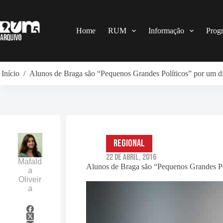
Pular
para
o
conteúdo
Home
RUM
Informação
Prog
Início
/
Alunos de Braga são “Pequenos Grandes Políticos” por um d
Regional
22 de Abril, 2016
Mafald
Alunos de Braga são “Pequenos Grandes Po
a
Oliveir
a