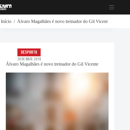
Pular
para
o
conteúdo
Início
/
Álvaro Magalhães é novo treinador do Gil Vicente
Desporto
20 de Maio, 2016
Álvaro Magalhães é novo treinador do Gil Vicente