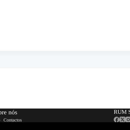
bre nós
RUM S
Contactos
Equipa