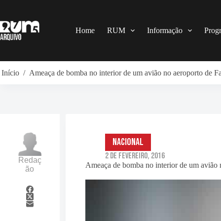
Pular
para
o
conteúdo
Home
RUM
Informação
Prog
Início
/
Ameaça de bomba no interior de um avião no aeroporto de F
Nacional
2 de Fevereiro, 2016
Redaç
Ameaça de bomba no interior de um avião 
ão