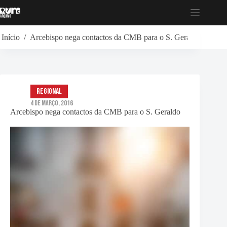
Pular
para
o
conteúdo
Início
/
Arcebispo nega contactos da CMB para o S. Geraldo
Regional
4 de Março, 2016
Arcebispo nega contactos da CMB para o S. Geraldo