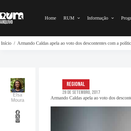
Pular
para
o
conteúdo
Home
RUM
Informação
Prog
Início
/
Armando Caldas apela ao voto dos descontentes com a políti
Regional
28 de Setembro, 2017
Elsa
Armando Caldas apela ao voto dos desconte
Moura