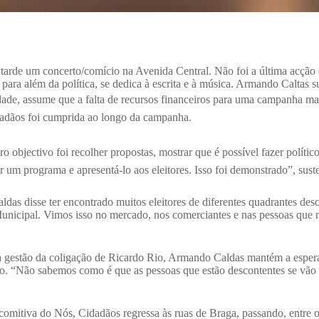
a tarde um concerto/comício na Avenida Central. Não foi a última ac
para além da política, se dedica à escrita e à música. Armando Caltas s
de, assume que a falta de recursos financeiros para uma campanha mai
adãos foi cumprida ao longo da campanha.
objectivo foi recolher propostas, mostrar que é possível fazer político
ar um programa e apresentá-lo aos eleitores. Isso foi demonstrado”, sust
as disse ter encontrado muitos eleitores de diferentes quadrantes desc
Municipal. Vimos isso no mercado, nos comerciantes e nas pessoas que
a gestão da coligação de Ricardo Rio, Armando Caldas mantém a esperan
o. “Não sabemos como é que as pessoas que estão descontentes se vão p
 comitiva do Nós, Cidadãos regressa às ruas de Braga, passando, entre 