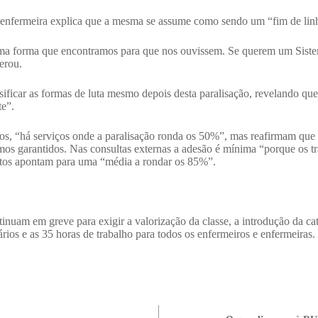
 a enfermeira explica que a mesma se assume como sendo um “fim de linh
ltima forma que encontramos para que nos ouvissem. Se querem um Sis
erou.
sificar as formas de luta mesmo depois desta paralisação, revelando qu
te”.
os, “há serviços onde a paralisação ronda os 50%”, mas reafirmam que a
mos garantidos.
Nas consultas externas a adesão é mínima “porque os t
atos apontam para uma “média a rondar os 85%”.
tinuam em greve para exigir a valorização da classe, a introdução da cat
rios e as 35 horas de trabalho para todos os enfermeiros e enfermeiras.