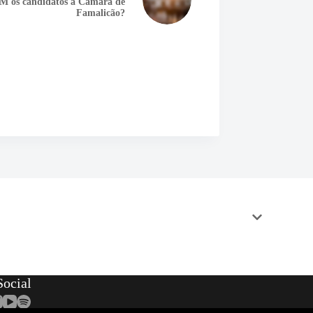
M os candidatos à Câmara de
Famalicão?
ocial