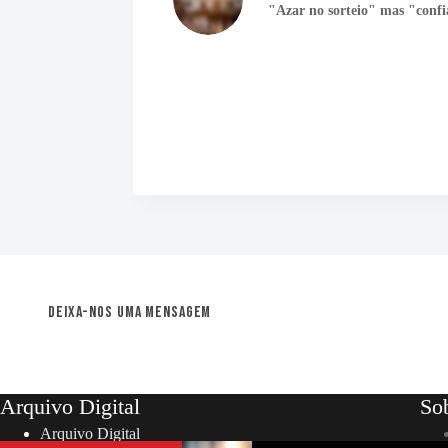
"Azar no sorteio" mas "confi
Deixa-nos uma mensagem
Arquivo Digital
So
Arquivo Digital