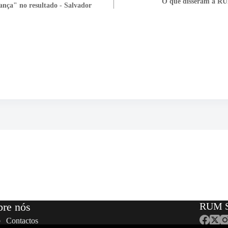
O que disseram à RU
ança" no resultado - Salvador
bre nós
RUM S
Contactos