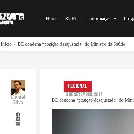
Pular
para
o
conteúdo
Home
RUM
Informação
Prog
Início
/
BE condena “posição desajustada” do Ministro da Saúde
Regional
13 de Setembro, 2017
Daniel
BE condena “posição desajustada” do Mini
Silva