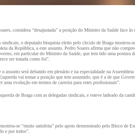
res, considera “desajustada” a posição do Ministro da Saúde face às r
 sindicais, o deputado bloquista eleito pelo círculo de Braga mostrou-s
eia da República, a este assunto. Pedro Soares afirma que não compree
erno, em particular do Ministro da Saúde, que tem tido uma postura de
ece ser tratada como foi”.
 o assunto será debatido em plenário e na especialidade na Assemblei
 Esquerda vai tomar a posição que tem assumido, que é a de que Governo
er uma evolução em termos de carreira para estes profissionais”.
querda de Braga com as delegadas sindicais, e esteve ladeado da cand
mostrou-se “muito satisfeita” pelo apoio demonstrado pelo Bloco de Es
o e por todos”.