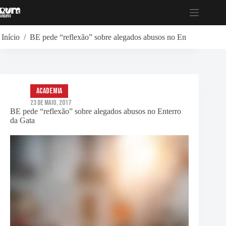
Pular
para
o
conteúdo
Início
/
BE pede “reflexão” sobre alegados abusos no Enterro da Gat
Academia
23 de Maio, 2017
BE pede “reflexão” sobre alegados abusos no Enterro
da Gata