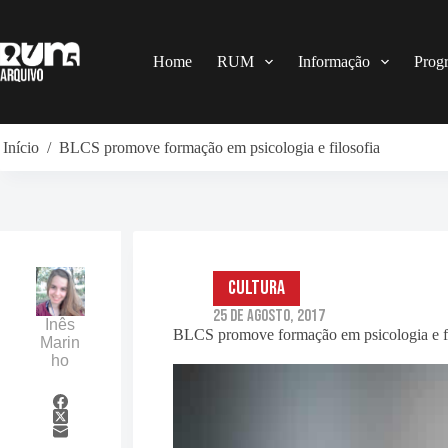
Pular
para
o
conteúdo
Home
RUM
Informação
Prog
Início
/
BLCS promove formação em psicologia e filosofia
Cultura
25 de Agosto, 2017
Inês
BLCS promove formação em psicologia e fi
Marin
ho