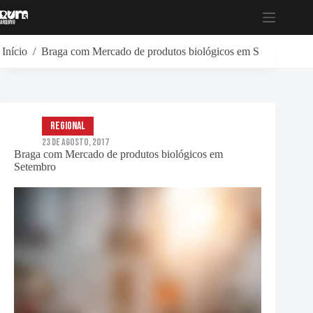
Pular
para
o
conteúdo
Início
/
Braga com Mercado de produtos biológicos em Setembro
Regional
23 de Agosto, 2017
Braga com Mercado de produtos biológicos em
Setembro