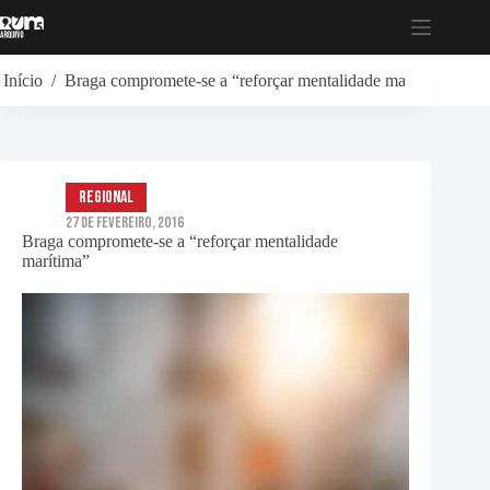
Pular
para
o
conteúdo
Início
/
Braga compromete-se a “reforçar mentalidade marítima”
Regional
27 de Fevereiro, 2016
Braga compromete-se a “reforçar mentalidade
marítima”