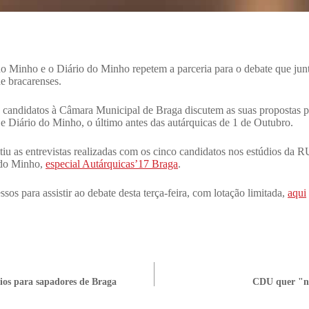
do Minho e o Diário do Minho repetem a parceria para o debate que ju
de bracarenses.
inco candidatos à Câmara Municipal de Braga discutem as suas propostas
Diário do Minho, o último antes das autárquicas de 1 de Outubro.
 as entrevistas realizadas com os cinco candidatos nos estúdios da RU
a do Minho,
especial Autárquicas’17 Braga
.
os para assistir ao debate desta terça-feira, com lotação limitada,
aqui
ios para sapadores de Braga
CDU quer "no