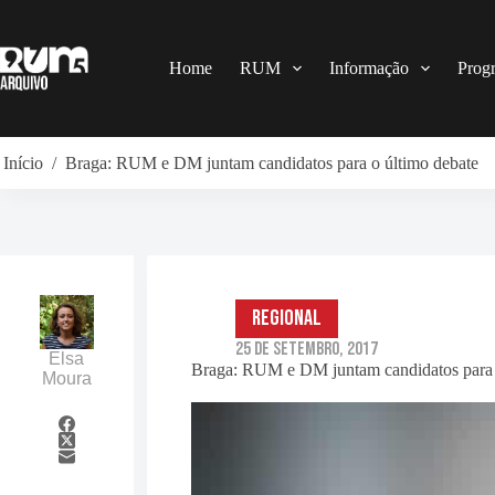
Pular
para
o
conteúdo
Home
RUM
Informação
Prog
Início
/
Braga: RUM e DM juntam candidatos para o último debate
Regional
25 de Setembro, 2017
Elsa
Braga: RUM e DM juntam candidatos para 
Moura