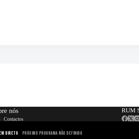
bre nós
RUM S
Contactos
Equipa
Localização
em Direto
Próximo programa não definido
dos. | Designed and developed by Gen Design Studio