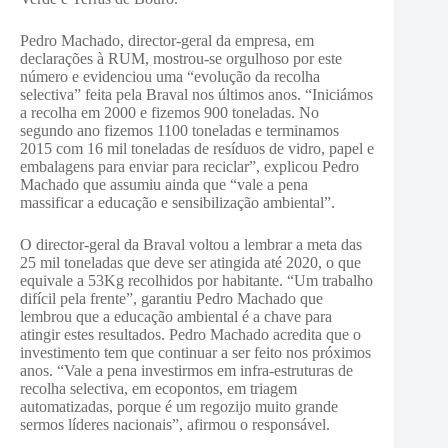
Pedro Machado, director-geral da empresa, em
declarações à RUM, mostrou-se orgulhoso por este
número e evidenciou uma “evolução da recolha
selectiva” feita pela Braval nos últimos anos. “Iniciámos
a recolha em 2000 e fizemos 900 toneladas. No
segundo ano fizemos 1100 toneladas e terminamos
2015 com 16 mil toneladas de resíduos de vidro, papel e
embalagens para enviar para reciclar”, explicou Pedro
Machado que assumiu ainda que “vale a pena
massificar a educação e sensibilização ambiental”.
O director-geral da Braval voltou a lembrar a meta das
25 mil toneladas que deve ser atingida até 2020, o que
equivale a 53Kg recolhidos por habitante. “Um trabalho
difícil pela frente”, garantiu Pedro Machado que
lembrou que a educação ambiental é a chave para
atingir estes resultados. Pedro Machado acredita que o
investimento tem que continuar a ser feito nos próximos
anos. “Vale a pena investirmos em infra-estruturas de
recolha selectiva, em ecopontos, em triagem
automatizadas, porque é um regozijo muito grande
sermos líderes nacionais”, afirmou o responsável.