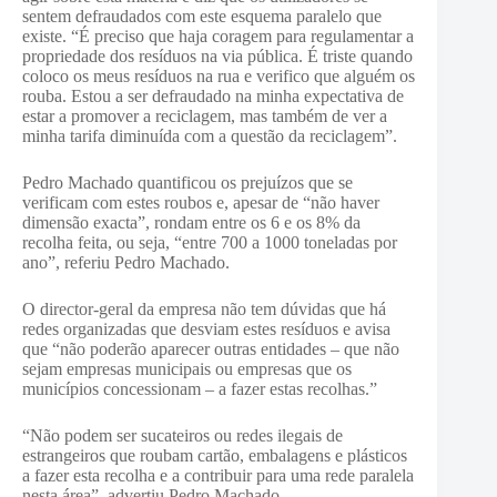
sentem defraudados com este esquema paralelo que
existe. “É preciso que haja coragem para regulamentar a
propriedade dos resíduos na via pública. É triste quando
coloco os meus resíduos na rua e verifico que alguém os
rouba. Estou a ser defraudado na minha expectativa de
estar a promover a reciclagem, mas também de ver a
minha tarifa diminuída com a questão da reciclagem”.
Pedro Machado quantificou os prejuízos que se
verificam com estes roubos e, apesar de “não haver
dimensão exacta”, rondam entre os 6 e os 8% da
recolha feita, ou seja, “entre 700 a 1000 toneladas por
ano”, referiu Pedro Machado.
O director-geral da empresa não tem dúvidas que há
redes organizadas que desviam estes resíduos e avisa
que “não poderão aparecer outras entidades – que não
sejam empresas municipais ou empresas que os
municípios concessionam – a fazer estas recolhas.”
“Não podem ser sucateiros ou redes ilegais de
estrangeiros que roubam cartão, embalagens e plásticos
a fazer esta recolha e a contribuir para uma rede paralela
nesta área”, advertiu Pedro Machado.