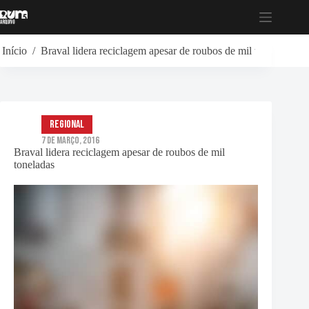
Pular
para
o
conteúdo
Início
/
Braval lidera reciclagem apesar de roubos de mil toneladas
Regional
7 de Março, 2016
Braval lidera reciclagem apesar de roubos de mil
toneladas