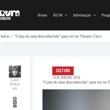
Pular
para
o
conteúdo
Home
RUM
Informação
Prog
Início
/
“Carta de uma desconhecida” para ver no Theatro Circo
Cultura
14 de Janeiro, 2016
Lara
“Carta de uma desconhecida” para ver no T
Antun
es