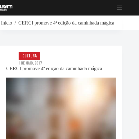
Pular
para
o
conteúdo
Início
/
CERCI promove 4ª edição da caminhada mágica
Cultura
1 de Maio, 2017
CERCI promove 4ª edição da caminhada mágica