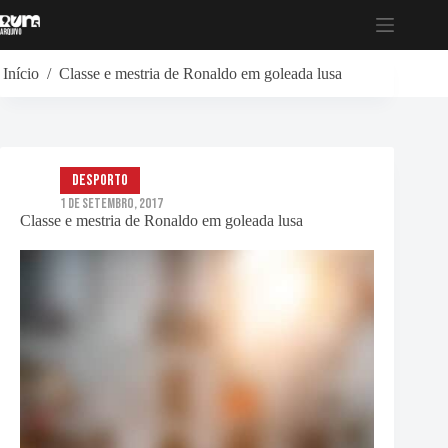
Pular
para
o
conteúdo
Início
/
Classe e mestria de Ronaldo em goleada lusa
Desporto
1 de Setembro, 2017
Classe e mestria de Ronaldo em goleada lusa