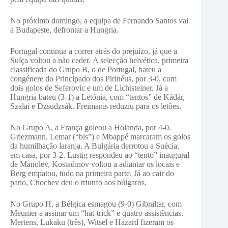
No próximo domingo, a equipa de Fernando Santos vai
a Budapeste, defrontar a Hungria.
Portugal continua a correr atrás do prejuízo, já que a
Suíça voltou a não ceder.
A selecção helvética, primeira
classificada do Grupo B, o de Portugal, bateu a
congénere do Principado dos Pirinéus, por 3-0, com
dois golos de Seferovic e um de Lichtsteiner. Já a
Hungria bateu (3-1) a Letónia, com “tentos” de Kádár,
Szalai e Dzsudzsák. Freimanis reduziu para os letões.
No Grupo A, a França goleou a Holanda, por 4-0.
Griezmann, Lemar (“bis”) e Mbappé marcaram os golos
da humilhação laranja. A Bulgária derrotou a Suécia,
em casa, por 3-2. Lustig respondeu ao “tento” inaugural
de Manolev, Kostadinov voltou a adiantar os locais e
Berg empatou, tudo na primeira parte. Já ao cair do
pano, Chochev deu o triunfo aos búlgaros.
No Grupo H, a Bélgica esmagou (9-0) Gibraltar, com
Meunier a assinar um “hat-trick” e quatro assistências.
Mertens, Lukaku (três), Witsel e Hazard fizeram os