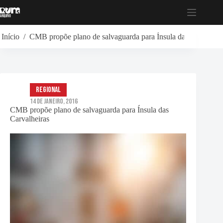
Pular
para
o
conteúdo
Início
/
CMB propõe plano de salvaguarda para Ínsula das Carvalheir
Regional
14 de Janeiro, 2016
CMB propõe plano de salvaguarda para Ínsula das
Carvalheiras