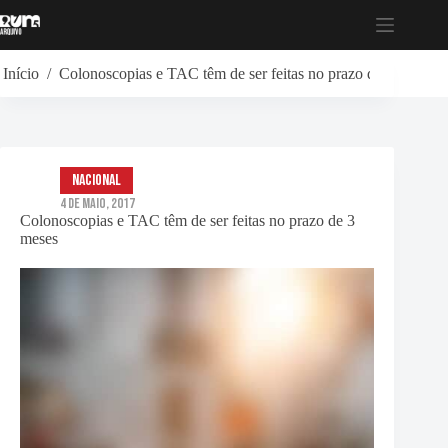
Pular
para
o
conteúdo
Início
/
Colonoscopias e TAC têm de ser feitas no prazo de 3 meses
Nacional
4 de Maio, 2017
Colonoscopias e TAC têm de ser feitas no prazo de 3
meses