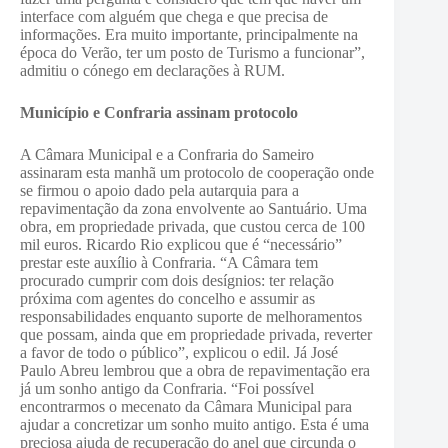
interface com alguém que chega e que precisa de
informações. Era muito importante, principalmente na
época do Verão, ter um posto de Turismo a funcionar”,
admitiu o cónego em declarações à RUM.
Município e Confraria assinam protocolo
A Câmara Municipal e a Confraria do Sameiro
assinaram esta manhã um protocolo de cooperação onde
se firmou o apoio dado pela autarquia para a
repavimentação da zona envolvente ao Santuário. Uma
obra, em propriedade privada, que custou cerca de 100
mil euros. Ricardo Rio explicou que é “necessário”
prestar este auxílio à Confraria. “A Câmara tem
procurado cumprir com dois desígnios: ter relação
próxima com agentes do concelho e assumir as
responsabilidades enquanto suporte de melhoramentos
que possam, ainda que em propriedade privada, reverter
a favor de todo o público”, explicou o edil. Já José
Paulo Abreu lembrou que a obra de repavimentação era
já um sonho antigo da Confraria. “Foi possível
encontrarmos o mecenato da Câmara Municipal para
ajudar a concretizar um sonho muito antigo. Esta é uma
preciosa ajuda de recuperação do anel que circunda o