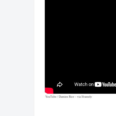
YouTube / Damien Rice
– via
Iframely