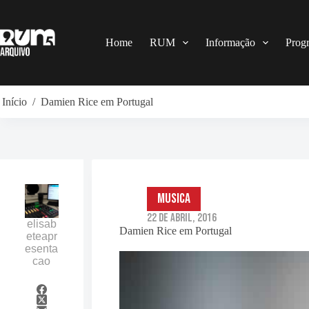
Pular
para
o
conteúdo
Home
RUM
Informação
Prog
Início
/
Damien Rice em Portugal
musica
22 de Abril, 2016
elisab
Damien Rice em Portugal
eteapr
esenta
cao