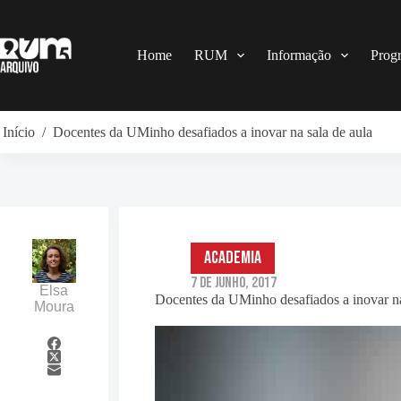
Pular
para
o
conteúdo
Home
RUM
Informação
Prog
Início
/
Docentes da UMinho desafiados a inovar na sala de aula
Academia
7 de Junho, 2017
Elsa
Docentes da UMinho desafiados a inovar na
Moura