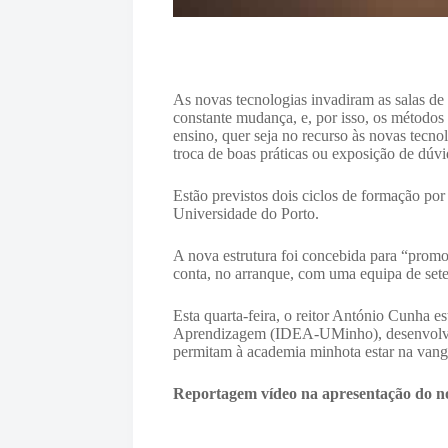
As novas tecnologias invadiram as salas de a
constante mudança, e, por isso, os método
ensino, quer seja no recurso às novas tecn
troca de boas práticas ou exposição de dúv
Estão previstos dois ciclos de formação po
Universidade do Porto.
A nova estrutura foi concebida para “prom
conta, no arranque, com uma equipa de sete 
Esta quarta-feira, o reitor António Cunha
Aprendizagem (IDEA-UMinho), desenvolvido
permitam à academia minhota estar na vang
Reportagem vídeo na apresentação do n