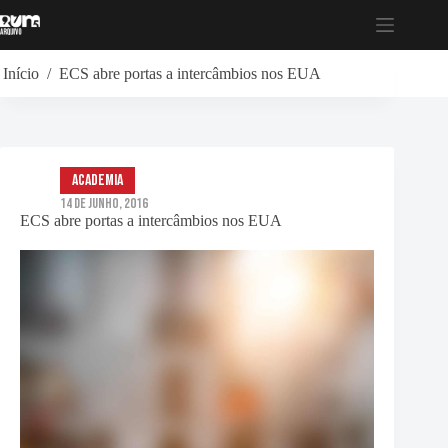
Pular
para
o
conteúdo
Início
/
ECS abre portas a intercâmbios nos EUA
Academia
14 de Junho, 2016
ECS abre portas a intercâmbios nos EUA