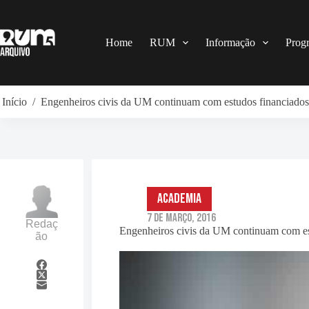
Pular
para
o
conteúdo
Home
RUM
Informação
Prog
Início
/
Engenheiros civis da UM continuam com estudos financiados
Academia
7 de Março, 2016
Redaç
Engenheiros civis da UM continuam com es
ão