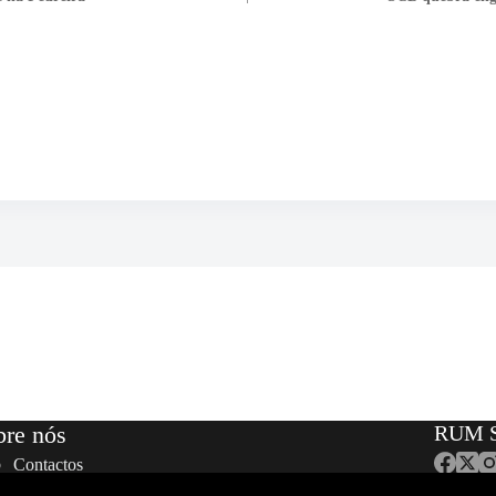
bre nós
RUM S
Contactos
Equipa