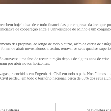
ecebem hoje bolsas de estudo financiadas por empresas da área que p
a iniciativa de cooperação entre a Universidade do Minho e um conjunto
amento das propinas, ao longo de todo o curso, além da oferta de estág
forma de atrair novos alunos e, assim, renovar os seus quadros superio
ão atravessa uma fase de reestruturação depois de alguns anos de cris
aram por abrir novos horizontes.
e vagas preenchidas em Engenharia Civil em todo o país. Nos últimos a
 Civil perdeu, em todo o território nacional, cerca de 85% dos seus alun
 na Pedreira
SCB quebra eng