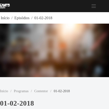
Pular
para
o
conteúdo
Início
/
Episódios
/
01-02-2018
Início
/
Programas
/
Contentor
/
01-02-2018
01-02-2018