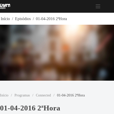
Pular
para
o
conteúdo
Início
/
Episódios
/
01-04-2016 2ªHora
Início
/
Programas
/
Connected
/
01-04-2016 2ªHora
01-04-2016 2ªHora