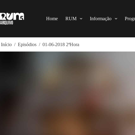
Pular
para
o
conteúdo
Home
RUM
Informação
Prog
Início
/
Episódios
/
01-06-2018 2ªHora