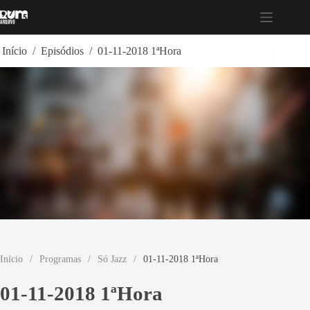
Pular
para
o
conteúdo
Início
/
Episódios
/
01-11-2018 1ªHora
Início
/
Programas
/
Só Jazz
/
01-11-2018 1ªHora
01-11-2018 1ªHora