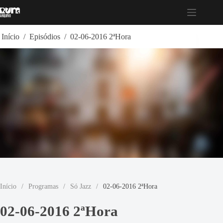
Pular
para
o
conteúdo
Início
/
Episódios
/
02-06-2016 2ªHora
Início
/
Programas
/
Só Jazz
/
02-06-2016 2ªHora
02-06-2016 2ªHora