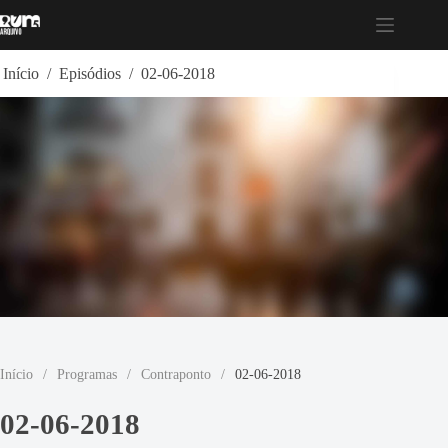
Pular
para
o
conteúdo
Início
/
Episódios
/
02-06-2018
Início
/
Programas
/
Contraponto
/
02-06-2018
02-06-2018