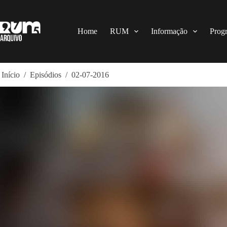
Pular
para
o
conteúdo
Home
RUM
Informação
Prog
Início
/
Episódios
/
02-07-2016