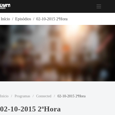
Pular
para
o
conteúdo
Início
/
Episódios
/
02-10-2015 2ªHora
Início
/
Programas
/
Connected
/
02-10-2015 2ªHora
02-10-2015 2ªHora