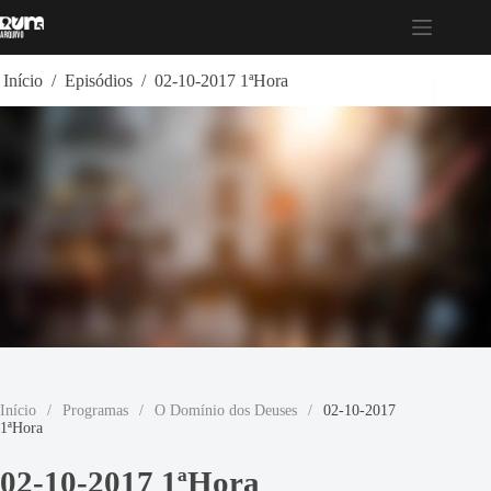
Pular
para
o
conteúdo
Início
/
Episódios
/
02-10-2017 1ªHora
Início
/
Programas
/
O Domínio dos Deuses
/
02-10-2017
1ªHora
02-10-2017 1ªHora