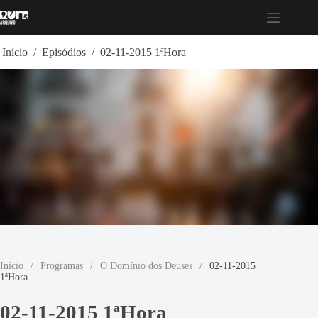
Pular
para
o
conteúdo
Início
/
Episódios
/
02-11-2015 1ªHora
Início
/
Programas
/
O Domínio dos Deuses
/
02-11-2015
1ªHora
02-11-2015 1ªHora