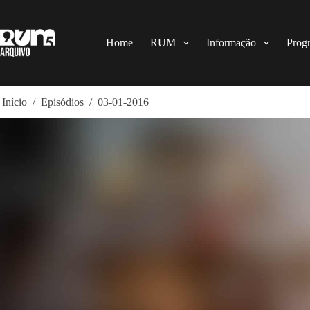
Pular
para
o
conteúdo
Home
RUM
Informação
Prog
Início
/
Episódios
/
03-01-2016