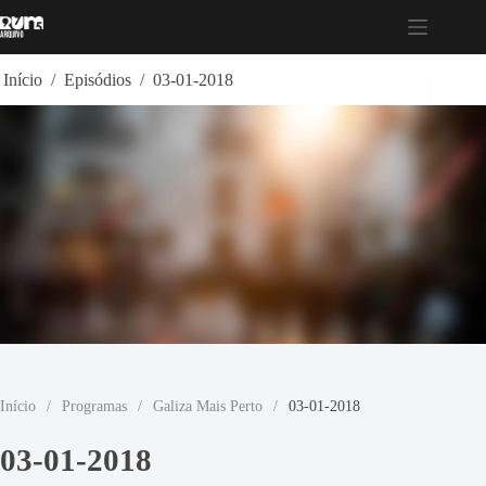
Pular
para
o
conteúdo
Início
/
Episódios
/
03-01-2018
Início
/
Programas
/
Galiza Mais Perto
/
03-01-2018
03-01-2018