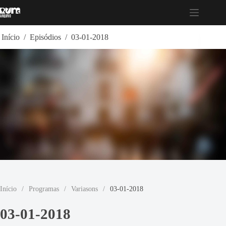
Pular
para
o
conteúdo
Início
/
Episódios
/
03-01-2018
Início
/
Programas
/
Variasons
/
03-01-2018
03-01-2018