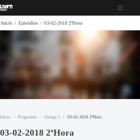
Pular
para
o
conteúdo
Início
/
Episódios
/
03-02-2018 2ªHora
Início
/
Programas
/
Omega 3
/
03-02-2018 2ªHora
03-02-2018 2ªHora