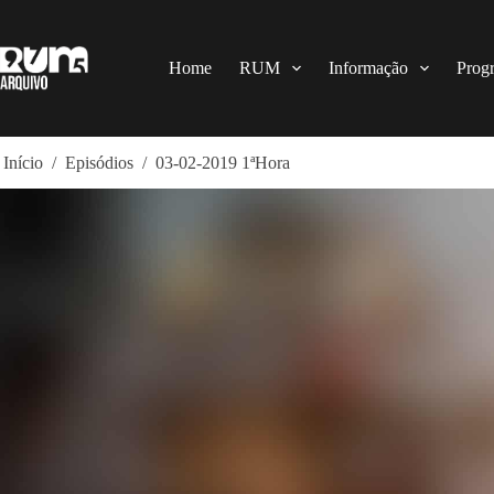
Pular
para
o
conteúdo
Home
RUM
Informação
Prog
Início
/
Episódios
/
03-02-2019 1ªHora