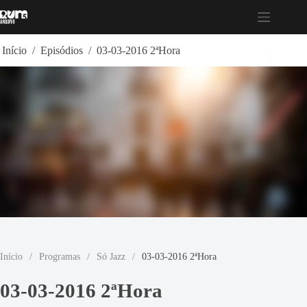
Pular
para
o
conteúdo
Início
/
Episódios
/
03-03-2016 2ªHora
Início
/
Programas
/
Só Jazz
/
03-03-2016 2ªHora
03-03-2016 2ªHora