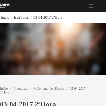
Pular
para
o
conteúdo
Início
/
Episódios
/
03-04-2017 2ªHora
Início
/
Programas
/
O Domínio dos Deuses
/
03-04-2017
2ªHora
03-04-2017 2ªHora