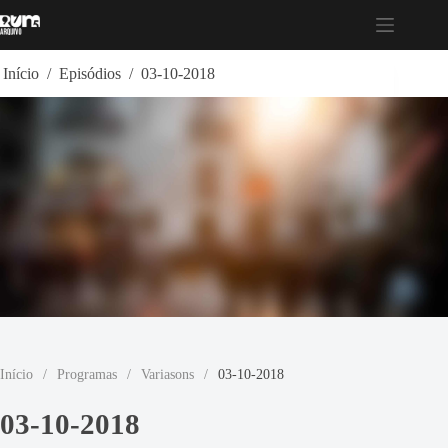
Pular
para
o
conteúdo
Início
/
Episódios
/
03-10-2018
Início
/
Programas
/
Variasons
/
03-10-2018
03-10-2018