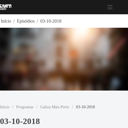
Pular
para
o
conteúdo
Início
/
Episódios
/
03-10-2018
Início
/
Programas
/
Galiza Mais Perto
/
03-10-2018
03-10-2018